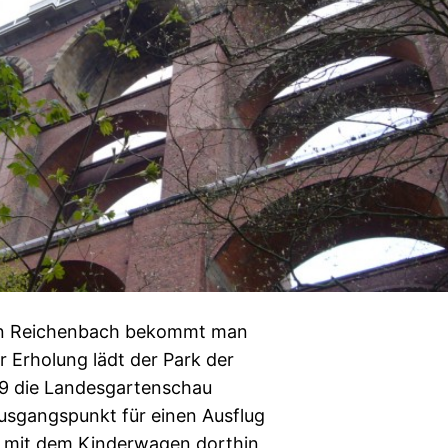
von Reichenbach bekommt man
 Erholung lädt der Park der
09 die Landesgartenschau
Ausgangspunkt für einen Ausflug
g mit dem Kinderwagen dorthin